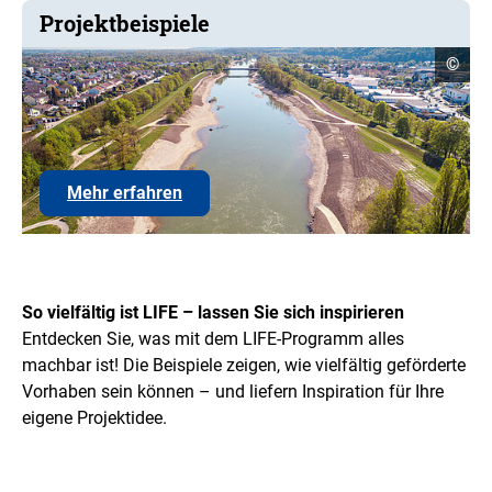
Projektbeispiele
Copyr
©
Infor
öffne
Link
Mehr erfahren
zu
den
Projektbeispielen
öffnen
So vielfältig ist LIFE – lassen Sie sich inspirieren
Entdecken Sie, was mit dem LIFE-Programm alles
machbar ist! Die Beispiele zeigen, wie vielfältig geförderte
Vorhaben sein können – und liefern Inspiration für Ihre
eigene Projektidee.