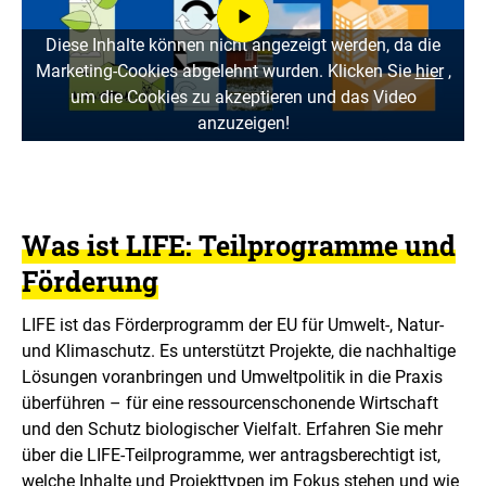
I
n
Diese Inhalte können nicht angezeigt werden, da die
h
Marketing-Cookies abgelehnt wurden. Klicken Sie
hier
,
a
l
um die Cookies zu akzeptieren und das Video
t
anzuzeigen!
l
a
d
e
n
Was ist LIFE: Teilprogramme und
Förderung
LIFE ist das Förderprogramm der EU für Umwelt-, Natur-
und Klimaschutz. Es unterstützt Projekte, die nachhaltige
Lösungen voranbringen und Umweltpolitik in die Praxis
überführen – für eine ressourcenschonende Wirtschaft
und den Schutz biologischer Vielfalt. Erfahren Sie mehr
über die LIFE-Teilprogramme, wer antragsberechtigt ist,
welche Inhalte und Projekttypen im Fokus stehen und wie