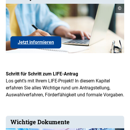
Copyr
©
Infor
öffne
Jetzt
Jetzt informieren
ausführlich
zum
LIFE-
Projektantrag
informieren
Schritt für Schritt zum LIFE-Antrag
Los geht’s mit Ihrem LIFE-Projekt! In diesem Kapitel
erfahren Sie alles Wichtige rund um Antragstellung,
Auswahlverfahren, Förderfähigkeit und formale Vorgaben.
Wichtige Dokumente