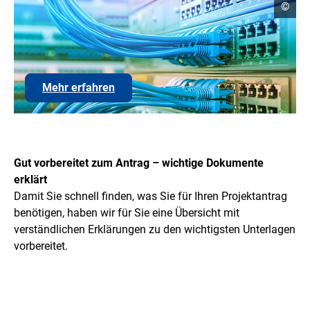
Copyr
©
Infor
öffne
Link
Mehr erfahren
zu
den
wichtigen
Dokumenten
öffnen
Gut vorbereitet zum Antrag – wichtige Dokumente
erklärt
Damit Sie schnell finden, was Sie für Ihren Projektantrag
benötigen, haben wir für Sie eine Übersicht mit
verständlichen Erklärungen zu den wichtigsten Unterlagen
vorbereitet.