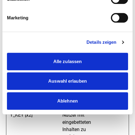
__Secure-
YouTube
Speichert die
Sitzung
YEC
Benutzereinstellung
en beim Abruf eines
Marketing
auf anderen
Webseiten
integrierten
Details zeigen
Youtube-Videos
__Secure-
YouTube
Wird verwendet, um
180
YNID
die Interaktion der
Tage
Alle zulassen
Nutzer mit
eingebetteten
Auswahl erlauben
Inhalten zu
verfolgen.
LAST_RES
YouTube
Wird verwendet, um
Sitzung
Ablehnen
ULT_ENTR
die Interaktion der
Y_KEY [x2]
Nutzer mit
eingebetteten
Inhalten zu