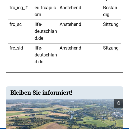
frc_icg_#
eu.frcapi.c
Anstehend
Bestän
om
dig
frc_sc
life-
Anstehend
Sitzung
deutschlan
d.de
frc_sid
life-
Anstehend
Sitzung
deutschlan
d.de
Bleiben Sie informiert!
Copyr
©
Infor
öffne