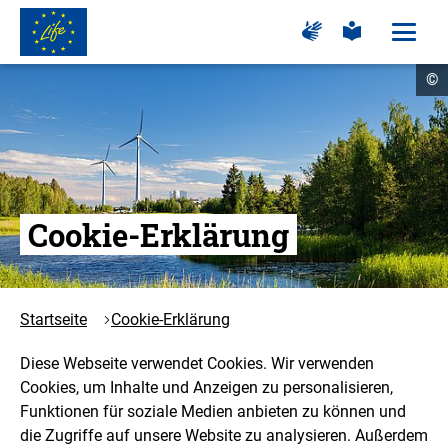
Zum
Zur
Zur
Hauptinhalt
Seite
Seite
Menü
für
für
öffne
springen
Logo
Gebärdensprache
leichte
Cop
©
Sprache
LIFE
In
öf
-
Zur
Startseite
Cookie-Erklärung
Startseite
Cookie-Erklärung
Diese Webseite verwendet Cookies. Wir verwenden
Cookies, um Inhalte und Anzeigen zu personalisieren,
Funktionen für soziale Medien anbieten zu können und
die Zugriffe auf unsere Website zu analysieren. Außerdem