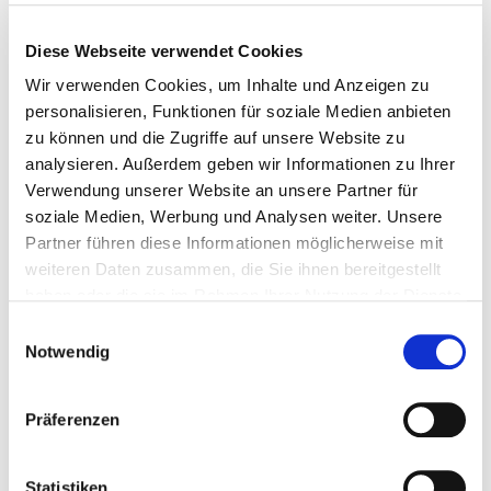
Diese Webseite verwendet Cookies
Marketing (15)
Wir verwenden Cookies, um Inhalte und Anzeigen zu
Marketing-Cookies werden verwendet, um Besuchern
personalisieren, Funktionen für soziale Medien anbieten
auf Webseiten zu folgen. Die Absicht ist, Anzeigen zu
zu können und die Zugriffe auf unsere Website zu
zeigen, die relevant und ansprechend für den einzelnen
analysieren. Außerdem geben wir Informationen zu Ihrer
Benutzer sind und daher wertvoller für Publisher und
Verwendung unserer Website an unsere Partner für
werbetreibende Drittparteien sind.
soziale Medien, Werbung und Analysen weiter. Unsere
Partner führen diese Informationen möglicherweise mit
Name
Anbieter
Zweck
Maximale
weiteren Daten zusammen, die Sie ihnen bereitgestellt
Speicherdau
haben oder die sie im Rahmen Ihrer Nutzung der Dienste
gesammelt haben.
__Secure-
YouTube
Wird verwendet, um
180
Einwilligungsauswahl
ROLLOUT_
die Interaktion der
Tage
Notwendig
TOKEN
Nutzer mit
eingebetteten
Präferenzen
Inhalten zu
verfolgen.
Statistiken