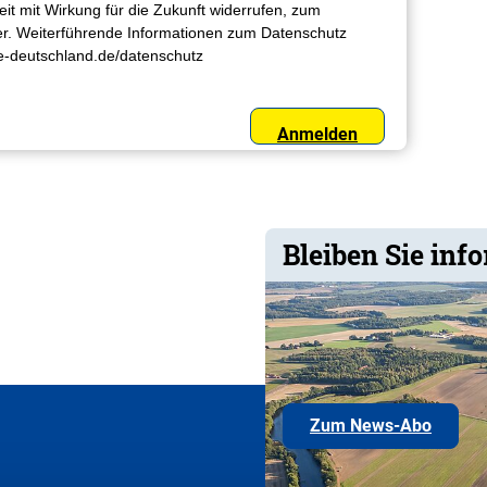
zeit mit Wirkung für die Zukunft widerrufen, zum
ter. Weiterführende Informationen zum Datenschutz
life-deutschland.de/datenschutz
Anmelden
Bleiben Sie info
Hier
Zum News-Abo
könne
Sie
sich