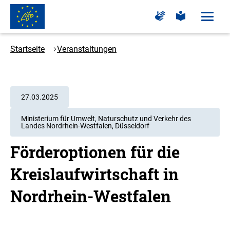
Zum
Zur
Zur
Hauptinhalt
Seite
Seite
Menü
für
für
öffne
springen
Logo
Gebärdensprache
leichte
Sprache
LIFE
Startseite
Veranstaltungen
-
Zur
Startseite
27.03.2025
Ministerium für Umwelt, Naturschutz und Verkehr des
Landes Nordrhein-Westfalen, Düsseldorf
Förderoptionen für die
Kreislaufwirtschaft in
Nordrhein-Westfalen