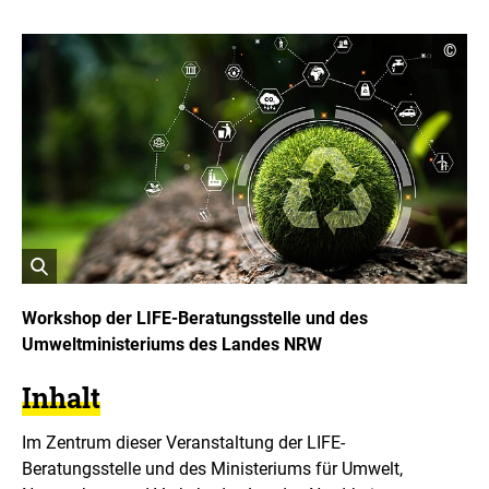
C
©
o
p
y
r
i
g
h
t
I
n
f
o
r
ö
m
a
f
Workshop der LIFE-Beratungsstelle und des
t
f
Umweltministeriums des Landes NRW
i
n
o
e
n
Inhalt
t
e
n
B
ö
i
Im Zentrum dieser Veranstaltung der LIFE-
f
l
Beratungsstelle und des Ministeriums für Umwelt,
f
d
n