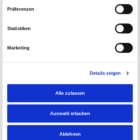
Fabian Fuhr, RMS Raw Material Service GmbH & Co.KG
Präferenzen
14:30
Neue Ideen – neue Partner.
Statistiken
Gelegenheit zum Netzwerken und für Gespräche zur LIFE-
Förderung
Marketing
15:30
Ende der Veranstaltung
Details zeigen
Veranstaltungsort
Ministerium für Umwelt, Naturschutz und Verkehr des
Alle zulassen
Landes NRW
| Auditorium
Emilie-Preyer-Platz 1, 40479 Düsseldorf
Auswahl erlauben
Ablehnen