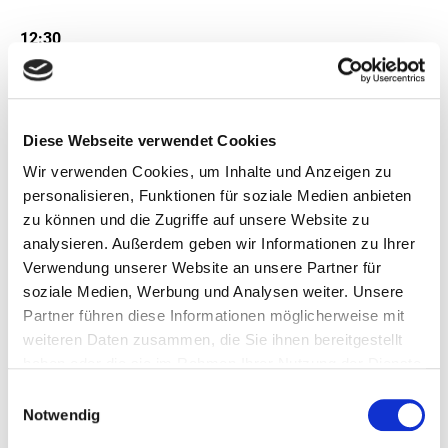
12:30
«Das EU-LIFE-Förderprogramm: Chancen und Ideen für
die Kreislaufwirtschaft»
Julia Oldenburg, LIFE-Beratungsstelle
Diese Webseite verwendet Cookies
13:00
Wir verwenden Cookies, um Inhalte und Anzeigen zu
Erfrischungspause
personalisieren, Funktionen für soziale Medien anbieten
zu können und die Zugriffe auf unsere Website zu
13:30
analysieren. Außerdem geben wir Informationen zu Ihrer
«Hilfreiche Tipps für Ihren erfolgreichen LIFE-
Verwendung unserer Website an unsere Partner für
Projektantrag bei der EU»
(Vortrag in englischer Sprache)
soziale Medien, Werbung und Analysen weiter. Unsere
Fabio Leone, CINEA – European Climate, Infrastructure
Partner führen diese Informationen möglicherweise mit
and Environment Executive Agency
weiteren Daten zusammen, die Sie ihnen bereitgestellt
14:00
haben oder die sie im Rahmen Ihrer Nutzung der Dienste
«Ein gutes LIFE-Beispiel aus der Praxis: Nachhaltiges
gesammelt haben.
Einwilligungsauswahl
Reibmaterial-Recycling (Sustainable Friction Material
Notwendig
Recycling)»