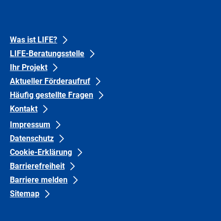
Mail-
Links
Verteiler
der
LIFE-
Footer
Footer
Beratungsstelle
Was ist LIFE?
eintragen.
LIFE-Beratungsstelle
links
links
Ihr Projekt
Gruppe
Gruppe
Aktueller Förderaufruf
1
0
Häufig gestellte Fragen
Kontakt
Impressum
Datenschutz
Cookie-Erklärung
Barrierefreiheit
Barriere melden
Sitemap