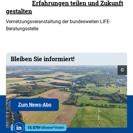
Erfahrungen teilen und Zukunft
gestalten
Vernetzungsveranstaltung der bundesweiten LIFE-
Beratungsstelle
Bleiben Sie informiert!
Copyr
©
Infor
öffne
Hier
Zum News-Abo
können
Sie
sich
in
Social
den
15.575
Follower*innen
Linkedin
Media
E-