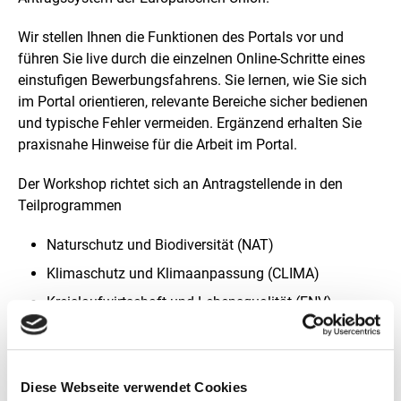
i
n
Wir stellen Ihnen die Funktionen des Portals vor und
e
führen Sie live durch die einzelnen Online-Schritte eines
r
v
einstufigen Bewerbungsfahrens. Sie lernen, wie Sie sich
e
im Portal orientieren, relevante Bereiche sicher bedienen
r
und typische Fehler vermeiden. Ergänzend erhalten Sie
g
praxisnahe Hinweise für die Arbeit im Portal.
r
ö
ß
Der Workshop richtet sich an Antragstellende in den
e
Teilprogrammen
r
t
Naturschutz und Biodiversität (NAT)
e
n
Klimaschutz und Klimaanpassung (CLIMA)
D
a
Kreislaufwirtschaft und Lebensqualität (ENV)
r
s
Melden Sie sich jetzt an und machen Sie den nächsten
t
Schritt in Richtung Ihres LIFE-Antrags! Die Teilnahme ist
e
kostenfrei.
l
Diese Webseite verwendet Cookies