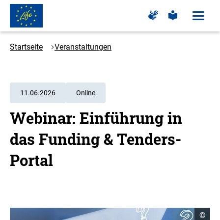
Zum
Zur
Zur
Hauptinhalt
Seite
Seite
Menü
für
für
öffne
springen
Logo
Gebärdensprache
leichte
Sprache
LIFE
Startseite
Veranstaltungen
-
Zur
Startseite
11.06.2026
Online
Webinar: Einführung in
das Funding & Tenders-
Portal
C
©