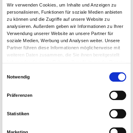
l
Wir verwenden Cookies, um Inhalte und Anzeigen zu
u
Die Anmeldung ist geschlossen.
n
personalisieren, Funktionen für soziale Medien anbieten
g
zu können und die Zugriffe auf unsere Website zu
analysieren. Außerdem geben wir Informationen zu Ihrer
Verwendung unserer Website an unsere Partner für
soziale Medien, Werbung und Analysen weiter. Unsere
Partner führen diese Informationen möglicherweise mit
weiteren Daten zusammen, die Sie ihnen bereitgestellt
Schnellinfo
haben oder die sie im Rahmen Ihrer Nutzung der Dienste
gesammelt haben.
Webinar: Einführung in das Funding & Tenders-
Einwilligungsauswahl
Portal
Notwendig
LIFE-Beratungsstelle
Präferenzen
11.06.2026
Statistiken
09:00 Uhr
-
12:00 Uhr
Online
Marketing