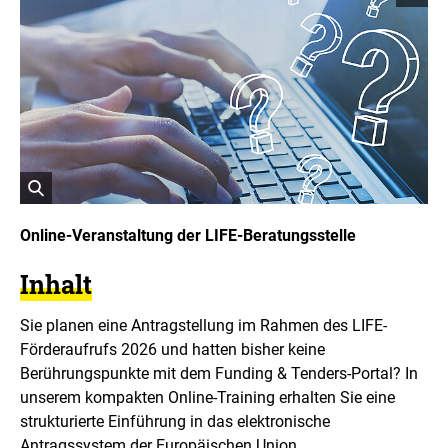
o
p
y
r
i
g
h
t
I
n
f
o
r
ö
m
a
f
Online-Veranstaltung der LIFE-Beratungsstelle
t
f
i
n
o
Inhalt
e
n
t
e
Sie planen eine Antragstellung im Rahmen des LIFE-
n
B
ö
i
Förderaufrufs 2026 und hatten bisher keine
f
l
Berührungspunkte mit dem Funding & Tenders-Portal? In
f
d
n
unserem kompakten Online-Training erhalten Sie eine
i
e
strukturierte Einführung in das elektronische
n
n
e
Antragssystem der Europäischen Union.