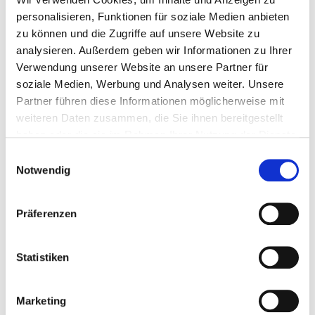
Anbaugebieten (NAT)
personalisieren, Funktionen für soziale Medien anbieten
Ausweitung der Wiederherstellung von Mooren in
zu können und die Zugriffe auf unsere Website zu
Europa (CLIMA)
analysieren. Außerdem geben wir Informationen zu Ihrer
Erneuerbare Energien in Bürgerhand (CET)
Verwendung unserer Website an unsere Partner für
soziale Medien, Werbung und Analysen weiter. Unsere
Partner führen diese Informationen möglicherweise mit
weiteren Daten zusammen, die Sie ihnen bereitgestellt
Zu allen Projekten
haben oder die sie im Rahmen Ihrer Nutzung der Dienste
gesammelt haben.
Einwilligungsauswahl
Notwendig
Zur Pressemitteilung der Europäischen
Kommission
Präferenzen
Statistiken
Marketing