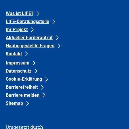
der
LIFE-
Footer
Footer
Beratungsstelle
Was ist LIFE?
eintragen.
LIFE-Beratungsstelle
links
links
Ihr Projekt
Gruppe
Gruppe
Aktueller Förderaufruf
1
0
Häufig gestellte Fragen
Kontakt
Impressum
Datenschutz
Cookie-Erklärung
Barrierefreiheit
Barriere melden
Sitemap