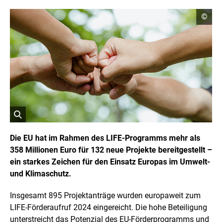
C
©
o
p
y
r
i
g
h
t
I
n
f
o
r
ö
m
a
f
Die EU hat im Rahmen des LIFE-Programms mehr als
t
f
358 Millionen Euro für 132 neue Projekte bereitgestellt –
i
n
o
ein starkes Zeichen für den Einsatz Europas im Umwelt-
e
n
t
und Klimaschutz.
e
n
B
ö
i
Insgesamt 895 Projektanträge wurden europaweit zum
f
l
f
LIFE-Förderaufruf 2024 eingereicht. Die hohe Beteiligung
d
n
unterstreicht das Potenzial des EU-Förderprogramms und
i