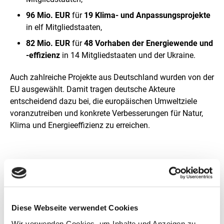
e
l
96 Mio. EUR
für
19 Klima- und Anpassungsprojekte
l
in elf Mitgliedstaaten,
u
n
82 Mio. EUR
für
48 Vorhaben der Energiewende und
g
-effizienz
in 14 Mitgliedstaaten und der Ukraine.
Auch zahlreiche Projekte aus Deutschland wurden von der
EU ausgewählt. Damit tragen deutsche Akteure
entscheidend dazu bei, die europäischen Umweltziele
voranzutreiben und konkrete Verbesserungen für Natur,
Klima und Energieeffizienz zu erreichen.
Projektbeispiele aus Deutschland:
Feldhamsterschutz in der Ackerebene
Nordwestsachsens (NAT)
Diese Webseite verwendet Cookies
Unterstützung von Unternehmen beim Import von
Kakao und Kaffee aus entwaldungsfreien
Wir verwenden Cookies, um Inhalte und Anzeigen zu