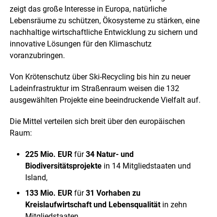
e
n
n
zeigt das große Interesse in Europa, natürliche
e
Lebensräume zu schützen, Ökosysteme zu stärken, eine
i
nachhaltige wirtschaftliche Entwicklung zu sichern und
n
innovative Lösungen für den Klimaschutz
e
r
voranzubringen.
v
e
Von Krötenschutz über Ski-Recycling bis hin zu neuer
r
Ladeinfrastruktur im Straßenraum weisen die 132
g
r
ausgewählten Projekte eine beeindruckende Vielfalt auf.
ö
ß
Die Mittel verteilen sich breit über den europäischen
e
Raum:
r
t
225 Mio. EUR
für
34 Natur- und
e
n
Biodiversitätsprojekte
in 14 Mitgliedstaaten und
D
Island,
a
r
133 Mio. EUR
für
31 Vorhaben zu
s
Kreislaufwirtschaft und Lebensqualität
in zehn
t
Mitgliedstaaten,