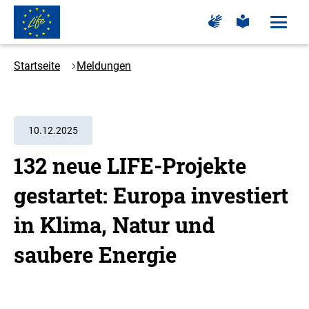
Zum
Zur
Zur
Hauptinhalt
Seite
Seite
Menü
für
für
öffne
springen
Logo
Gebärdensprache
leichte
Sprache
LIFE
Startseite
Meldungen
-
Zur
Startseite
10.12.2025
132 neue LIFE-Projekte
gestartet: Europa investiert
in Klima, Natur und
saubere Energie