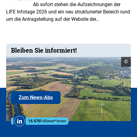
Ab sofort stehen die Aufzeichnungen der
LIFE Infotage 2026 und ein neu strukturierter Bereich rund
um die Antragstellung auf der Website der…
Bleiben Sie informiert!
Copyr
©
Infor
öffne
Hier
Zum News-Abo
können
Sie
sich
in
Social
den
15.575
Follower*innen
Linkedin
Media
E-
Mail-
Links
Verteiler